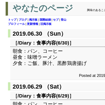
やなたのページ
興味のあるこ
トップ
|
ブログ
|
掲示板
|
国際結婚
|
セブ
|
登山
プロフィール
|
更新情報
|
旧掲示板
2019.06.30 （Sun）
［/Diary：
食事内容(6/30)
］
朝食：パン、コーヒー
昼食：味噌ラーメン
夕食：ご飯、豚汁、黒酢鶏唐揚げ
Posted at 2019
2019.06.29 （Sat）
［/Diary：
食事内容(6/29)
］
朝食：パン、コーヒー