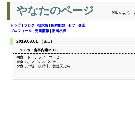
やなたのページ
興味のあるこ
トップ
|
ブログ
|
掲示板
|
国際結婚
|
セブ
|
登山
プロフィール
|
更新情報
|
旧掲示板
2019.06.01 （Sat）
［/Diary：
食事内容(6/1)
］
朝食：ドーナッツ、コーヒー
昼食：ボンゴレスパゲティ
夕食：ご飯、味噌汁、舞茸天ぷら