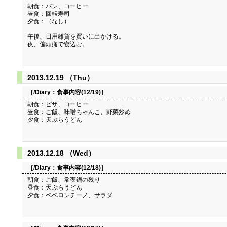
朝食：パン、コーヒー
昼食：回転寿司
夕食：（なし）
午後、日用雑貨を買いに出かける。
夜、偏頭痛で寝込む。
2013.12.19 （Thu）
［/Diary：
食事内容(12/19)
］
朝食：ピザ、コーヒー
昼食：ご飯、味噌ちゃんこ、野菜炒め
夕食：天ぷらうどん
2013.12.18 （Wed）
［/Diary：
食事内容(12/18)
］
朝食：ご飯、常夜鍋の残り
昼食：天ぷらうどん
夕食：ペペロンチーノ、サラダ