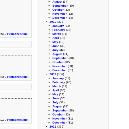
August
(34)
September
(30)
October
(33)
November
(32)
December
(34)
2010
(378)
January
(32)
February
(28)
:58 /
Permanent link
March
(31)
April
(32)
May
(32)
June
(32)
July
(34)
August
(34)
September
(30)
October
(32)
November
(30)
December
(31)
2011
(366)
3:46 /
Permanent link
January
(31)
February
(28)
March
(31)
April
(30)
May
(31)
June
(30)
July
(31)
August
(31)
September
(28)
October
(33)
November
(31)
:17 /
Permanent link
December
(31)
2012
(365)