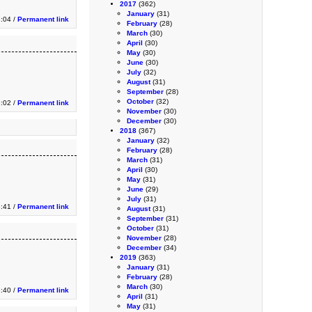
2017
(362)
January
(31)
:04 /
Permanent link
February
(28)
March
(30)
April
(30)
May
(30)
June
(30)
July
(32)
August
(31)
September
(28)
October
(32)
:02 /
Permanent link
November
(30)
December
(30)
2018
(367)
January
(32)
February
(28)
March
(31)
April
(30)
May
(31)
June
(29)
July
(31)
:41 /
Permanent link
August
(31)
September
(31)
October
(31)
November
(28)
December
(34)
2019
(363)
January
(31)
February
(28)
March
(30)
:40 /
Permanent link
April
(31)
May
(31)