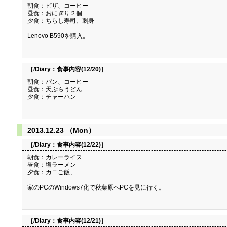
朝食：ピザ、コーヒー
昼食：おにぎり２個
夕食：ちらし寿司、刺身
Lenovo B590を購入。
［/Diary：
食事内容(12/20)
］
朝食：パン、コーヒー
昼食：天ぷらうどん
夕食：チャーハン
2013.12.23 （Mon）
［/Diary：
食事内容(12/22)
］
朝食：カレーライス
昼食：塩ラーメン
夕食：カニご飯、
家のPCのWindows7化で秋葉原へPCを見に行く。
［/Diary：
食事内容(12/21)
］