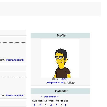
Profile
2:59 /
Permanent link
管理人：
やなた
(
Simpsonize Me
にて作成)
Calendar
:50 /
Permanent link
«
December
»
Sun
Mon
Tue
Wed
Thu
Fri
Sat
1
2
3
4
5
6
7