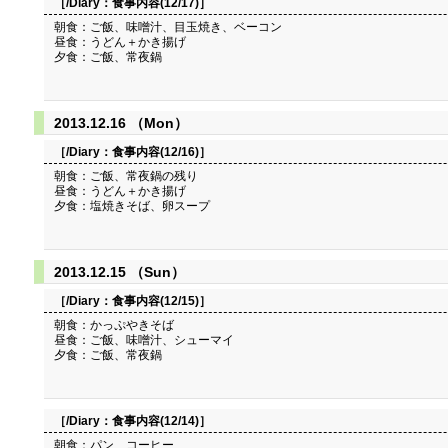
［/Diary：
食事内容(12/17)
］
朝食：ご飯、味噌汁、目玉焼き、ベーコン
昼食：うどん＋かき揚げ
夕食：ご飯、常夜鍋
2013.12.16 （Mon）
［/Diary：
食事内容(12/16)
］
朝食：ご飯、常夜鍋の残り
昼食：うどん＋かき揚げ
夕食：塩焼きそば、卵スープ
2013.12.15 （Sun）
［/Diary：
食事内容(12/15)
］
朝食：かっぷやきそば
昼食：ご飯、味噌汁、シューマイ
夕食：ご飯、常夜鍋
［/Diary：
食事内容(12/14)
］
朝食：パン、コーヒー