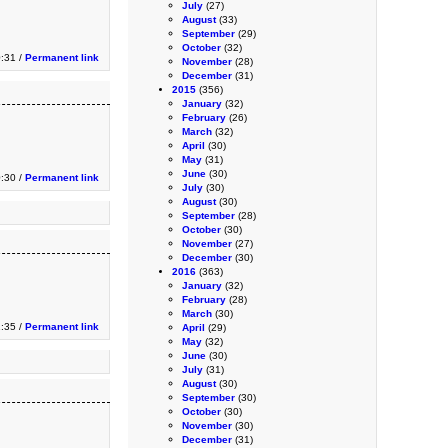
July
(27)
August
(33)
September
(29)
October
(32)
0:31 /
Permanent link
November
(28)
December
(31)
2015
(356)
January
(32)
February
(26)
March
(32)
April
(30)
May
(31)
June
(30)
0:30 /
Permanent link
July
(30)
August
(30)
September
(28)
October
(30)
November
(27)
December
(30)
2016
(363)
January
(32)
February
(28)
March
(30)
1:35 /
Permanent link
April
(29)
May
(32)
June
(30)
July
(31)
August
(30)
September
(30)
October
(30)
November
(30)
December
(31)