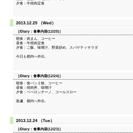
夕食：牛焼肉定食
2013.12.25 （Wed）
［/Diary：
食事内容(12/25)
］
朝食：肉まん、コーヒー
昼食：牛焼肉定食
夕食：ご飯、味噌汁、野菜炒め、スパゲティサラダ
今日も都内へ外出。
［/Diary：
食事内容(12/24)
］
朝食：食パン２枚、コーヒー
昼食：焼肉丼、味噌汁
夕食：ペペロンチーノ、コールスロー
急遽、都内へ外出。
2013.12.24 （Tue）
［/Diary：
食事内容(12/23)
］