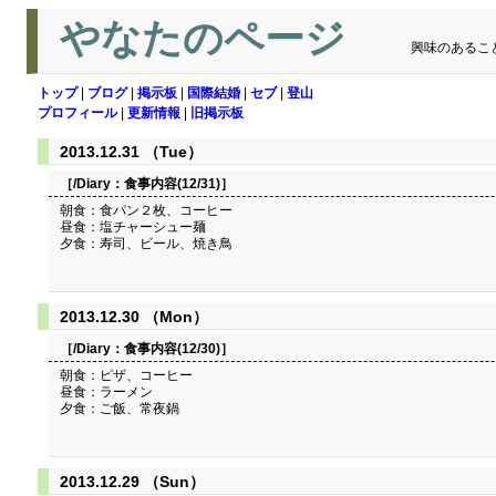
やなたのページ
興味のあるこ
トップ
|
ブログ
|
掲示板
|
国際結婚
|
セブ
|
登山
プロフィール
|
更新情報
|
旧掲示板
2013.12.31 （Tue）
［/Diary：
食事内容(12/31)
］
朝食：食パン２枚、コーヒー
昼食：塩チャーシュー麺
夕食：寿司、ビール、焼き鳥
2013.12.30 （Mon）
［/Diary：
食事内容(12/30)
］
朝食：ピザ、コーヒー
昼食：ラーメン
夕食：ご飯、常夜鍋
2013.12.29 （Sun）