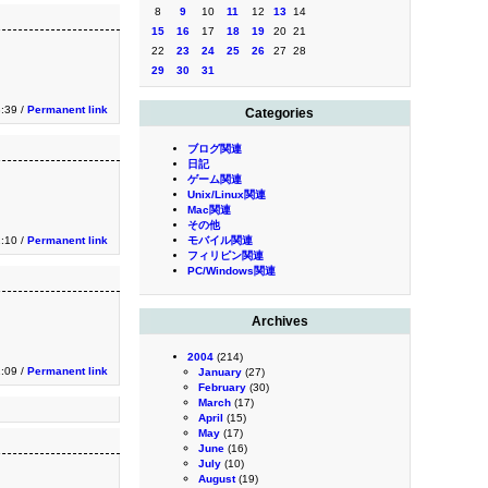
8
9
10
11
12
13
14
15
16
17
18
19
20
21
22
23
24
25
26
27
28
29
30
31
3:39 /
Permanent link
Categories
ブログ関連
日記
ゲーム関連
Unix/Linux関連
Mac関連
その他
1:10 /
Permanent link
モバイル関連
フィリピン関連
PC/Windows関連
Archives
2004
(214)
1:09 /
Permanent link
January
(27)
February
(30)
March
(17)
April
(15)
May
(17)
June
(16)
July
(10)
August
(19)