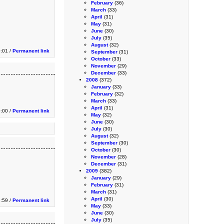
February
(36)
March
(33)
April
(31)
May
(31)
June
(30)
July
(35)
August
(32)
0:01 /
Permanent link
September
(31)
October
(33)
November
(29)
December
(33)
2008
(372)
January
(33)
February
(32)
March
(33)
April
(31)
0:00 /
Permanent link
May
(32)
June
(30)
July
(30)
August
(32)
September
(30)
October
(30)
November
(28)
December
(31)
2009
(382)
January
(29)
February
(31)
March
(31)
April
(30)
:59 /
Permanent link
May
(33)
June
(30)
July
(35)