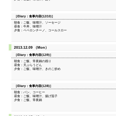
［/Diary：
食事内容(12/10)
］
朝食：ご飯、味噌汁、ソーセージ
昼食：牛丼、味噌汁
夕食：ペペロンチーノ、コールスロー
2013.12.09 （Mon）
［/Diary：
食事内容(12/9)
］
朝食：ご飯、常夜鍋の残り
昼食：天ぷらうどん
夕食：ご飯、味噌汁、きのこ炒め
［/Diary：
食事内容(12/8)
］
朝食：パン、コーヒー
昼食：ご飯、味噌汁、揚げ茄子
夕食：ご飯、常夜鍋