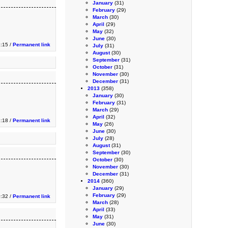
January
(31)
February
(29)
March
(30)
April
(29)
May
(32)
June
(30)
:15 /
Permanent link
July
(31)
August
(30)
September
(31)
October
(31)
November
(30)
December
(31)
2013
(358)
January
(30)
February
(31)
March
(29)
April
(32)
:18 /
Permanent link
May
(26)
June
(30)
July
(28)
August
(31)
September
(30)
October
(30)
November
(30)
December
(31)
2014
(360)
January
(29)
February
(29)
0:32 /
Permanent link
March
(28)
April
(33)
May
(31)
June
(30)