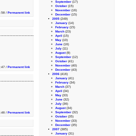
September
(17)
October
(15)
November
(16)
3:58 /
Permanent link
December
(15)
2005
(249)
January
(14)
February
(15)
March
(23)
April
(15)
May
(10)
June
(16)
July
(11)
August
(9)
September
(12)
October
(41)
November
(40)
:47 /
Permanent link
December
(43)
2006
(416)
January
(41)
February
(34)
March
(37)
April
(34)
May
(33)
June
(32)
July
(36)
August
(34)
September
(32)
:46 /
Permanent link
October
(35)
November
(33)
December
(35)
2007
(385)
January
(31)