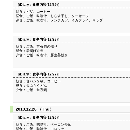
［/Diary：
食事内容(12/29)
］
朝食：ビザ、コーヒー
昼食」ご飯、味噌汁、しらす干し、ソーセージ
夕食：ご飯、味噌汁、メンチカツ、イカフライ、サラダ
［/Diary：
食事内容(12/28)
］
朝食：ご飯、常夜鍋の残り
昼食：唐揚げ弁当
夕食：ご飯、味噌汁、豚生姜焼き
［/Diary：
食事内容(12/27)
］
朝食：食パン２枚、コーヒー
昼食：天ぷらうどん
夕食：ご飯、常夜鍋
2013.12.26 （Thu）
［/Diary：
食事内容(12/26)
］
朝食：ご飯、味噌汁、ベーコン炒め
昼食：ご飯、味噌汁、コロッケ