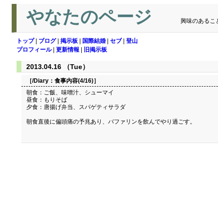
やなたのページ
興味のあるこ
トップ
|
ブログ
|
掲示板
|
国際結婚
|
セブ
|
登山
プロフィール
|
更新情報
|
旧掲示板
2013.04.16 （Tue）
［/Diary：
食事内容(4/16)
］
朝食：ご飯、味噌汁、シューマイ
昼食：もりそば
夕食：唐揚げ弁当、スパゲティサラダ
朝食直後に偏頭痛の予兆あり、バファリンを飲んでやり過ごす。