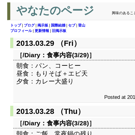
やなたのページ
興味のあるこ
トップ
|
ブログ
|
掲示板
|
国際結婚
|
セブ
|
登山
プロフィール
|
更新情報
|
旧掲示板
2013.03.29 （Fri）
［/Diary：
食事内容(3/29)
］
朝食：パン、コーヒー
昼食：もりそば＋エビ天
夕食：カレー大盛り
Posted at 201
2013.03.28 （Thu）
［/Diary：
食事内容(3/28)
］
朝食：ご飯、常夜鍋の残り