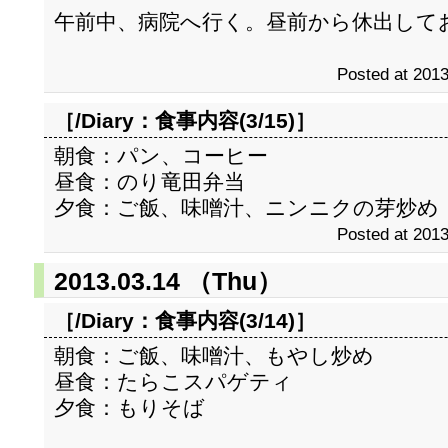
午前中、病院へ行く。昼前から休出して
Posted at 2013
［/Diary：
食事内容(3/15)
］
朝食：パン、コーヒー
昼食：のり竜田弁当
夕食：ご飯、味噌汁、ニンニクの芽炒め
Posted at 2013
2013.03.14 （Thu）
［/Diary：
食事内容(3/14)
］
朝食：ご飯、味噌汁、もやし炒め
昼食：たらこスパゲティ
夕食：もりそば