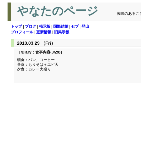
やなたのページ
興味のあるこ
トップ
|
ブログ
|
掲示板
|
国際結婚
|
セブ
|
登山
プロフィール
|
更新情報
|
旧掲示板
2013.03.29 （Fri）
［/Diary：
食事内容(3/29)
］
朝食：パン、コーヒー
昼食：もりそば＋エビ天
夕食：カレー大盛り