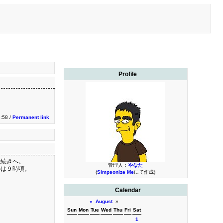
Profile
3:58 /
Permanent link
手続きへ。
管理人：
やなた
のは９時頃。
(
Simpsonize Me
にて作成)
Calendar
«
August
»
Sun
Mon
Tue
Wed
Thu
Fri
Sat
1