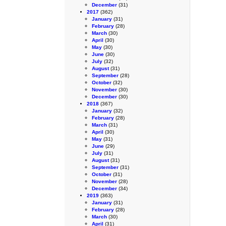
December
(31)
2017
(362)
January
(31)
February
(28)
March
(30)
April
(30)
May
(30)
June
(30)
July
(32)
August
(31)
September
(28)
October
(32)
November
(30)
December
(30)
2018
(367)
January
(32)
February
(28)
March
(31)
April
(30)
May
(31)
June
(29)
July
(31)
August
(31)
September
(31)
October
(31)
November
(28)
December
(34)
2019
(363)
January
(31)
February
(28)
March
(30)
April
(31)