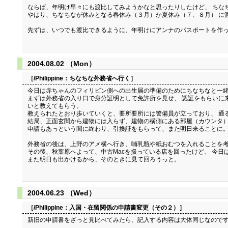
ならば、年明け早々にも渡比してみようかなと思ったりしたけど、 ちな
やはり、ちなちなが休みとなる春休み（３月）か夏休み（７、８月） に
先ずは、いつでも渡比できるように、年明けにアンナのパスポートを作
2004.08.02 （Mon）
［/Philippine：
ちなちな外務省へ行く
］
今日は赤ちゃんのフィリピン側への出生届の準備のためにちなちなと一
まずは外務省の入り口で身分証明として免許所を見せ、 認証をもらいに
いと教えてもらう。
教えられたとおり歩いていくと、要所要所には警備員が立っており、 通
結局、正面玄関から建物には入らず、建物の横側にある部屋（カウンタ）
申請もあっという間に終わり、引換証をもらって、また明日来ることに
外務省の後は、上野のアメ横へ行き、哺乳瓶や紙おむつを入れることを考
その後、秋葉原へよって、中古Macを扱っている店を回ったけど、 今日は
また明日も出かけるから、そのときに見て回ろうっと。
2004.06.23 （Wed）
［/Philippine：
入国・在留関係の申請書変更（その２）
］
新旧の申請書をざっと見比べてみたら、記入する内容は大体同じなので