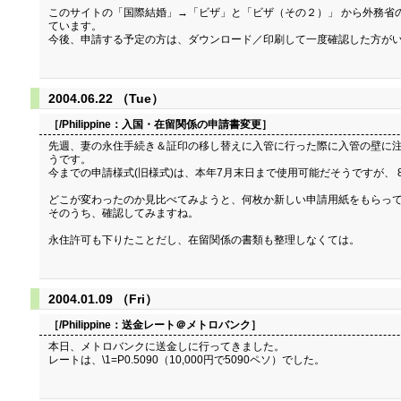
このサイトの「国際結婚」→「ビザ」と「ビザ（その２）」 から外務省
ています。
今後、申請する予定の方は、ダウンロード／印刷して一度確認した方が
2004.06.22 （Tue）
［/Philippine：
入国・在留関係の申請書変更
］
先週、妻の永住手続き＆証印の移し替えに入管に行った際に入管の壁に注
うです。
今までの申請様式(旧様式)は、本年7月末日まで使用可能だそうですが、
どこが変わったのか見比べてみようと、何枚か新しい申請用紙をもらって
そのうち、確認してみますね。
永住許可も下りたことだし、在留関係の書類も整理しなくては。
2004.01.09 （Fri）
［/Philippine：
送金レート＠メトロバンク
］
本日、メトロバンクに送金しに行ってきました。
レートは、\1=P0.5090（10,000円で5090ペソ）でした。