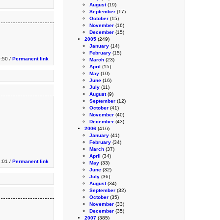
August
(19)
September
(17)
October
(15)
November
(16)
December
(15)
2005
(249)
January
(14)
February
(15)
0:50 /
Permanent link
March
(23)
April
(15)
May
(10)
June
(16)
July
(11)
August
(9)
September
(12)
October
(41)
November
(40)
December
(43)
2006
(416)
January
(41)
February
(34)
March
(37)
April
(34)
1:01 /
Permanent link
May
(33)
June
(32)
July
(36)
August
(34)
September
(32)
October
(35)
November
(33)
December
(35)
2007
(385)