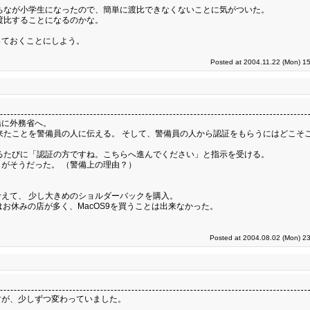
ちなが小学生になったので、簡単に渡比できなくないことに気がついた。
渡比することになるのかな。
っておくことにしよう。
Posted at 2004.11.22 (Mon) 1
緒に外務省へ。
来たことを警備員の人に伝える。 そして、警備員の人から認証をもらうにはどこそ
るたびに「認証の方ですね。こちらへ進んでください」と指示を受ける。
がそうだった。 （警備上の理由？）
。
えて、 少し大きめのショルダーバックを購入。
お休みの店が多く、MacOS9を買うことは出来なかった。
Posted at 2004.08.02 (Mon) 23
すが、少しずつ変わっていました。