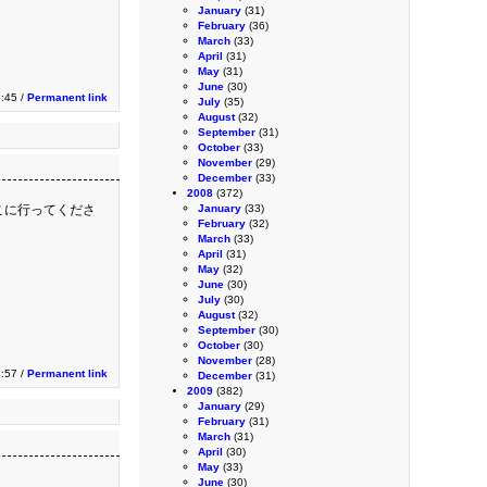
January
(31)
February
(36)
March
(33)
April
(31)
May
(31)
June
(30)
5:45 /
Permanent link
July
(35)
August
(32)
September
(31)
October
(33)
November
(29)
December
(33)
2008
(372)
こに行ってくださ
January
(33)
February
(32)
March
(33)
April
(31)
May
(32)
June
(30)
July
(30)
August
(32)
September
(30)
October
(30)
November
(28)
:57 /
Permanent link
December
(31)
2009
(382)
January
(29)
February
(31)
March
(31)
April
(30)
May
(33)
June
(30)