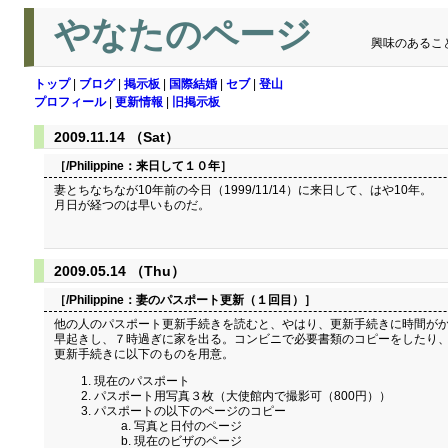
やなたのページ
興味のあるこ
トップ
|
ブログ
|
掲示板
|
国際結婚
|
セブ
|
登山
プロフィール
|
更新情報
|
旧掲示板
2009.11.14 （Sat）
［/Philippine：
来日して１０年
］
妻とちなちなが10年前の今日（1999/11/14）に来日して、はや10年。
月日が経つのは早いものだ。
2009.05.14 （Thu）
［/Philippine：
妻のパスポート更新（１回目）
］
他の人のパスポート更新手続きを読むと、やはり、更新手続きに時間がか
早起きし、７時過ぎに家を出る。コンビニで必要書類のコピーをしたり、
更新手続きに以下のものを用意。
現在のパスポート
パスポート用写真３枚（大使館内で撮影可（800円））
パスポートの以下のページのコピー
写真と日付のページ
現在のビザのページ