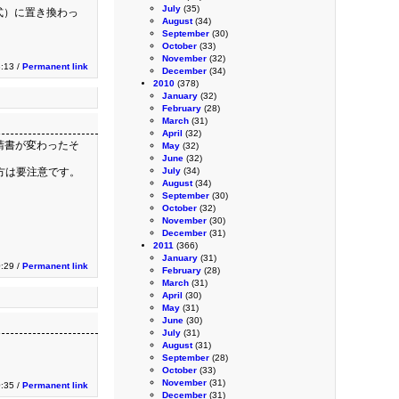
July
(35)
式）に置き換わっ
August
(34)
September
(30)
October
(33)
November
(32)
:13 /
Permanent link
December
(34)
2010
(378)
January
(32)
February
(28)
March
(31)
April
(32)
請書が変わったそ
May
(32)
June
(32)
方は要注意です。
July
(34)
August
(34)
September
(30)
October
(32)
November
(30)
December
(31)
2011
(366)
January
(31)
0:29 /
Permanent link
February
(28)
March
(31)
April
(30)
May
(31)
June
(30)
July
(31)
August
(31)
September
(28)
October
(33)
November
(31)
0:35 /
Permanent link
December
(31)