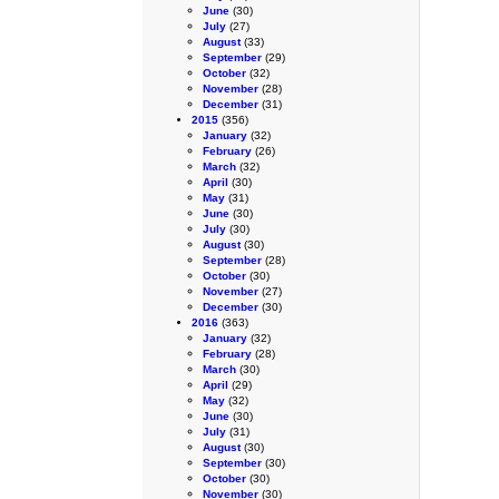
June
(30)
July
(27)
August
(33)
September
(29)
October
(32)
November
(28)
December
(31)
2015
(356)
January
(32)
February
(26)
March
(32)
April
(30)
May
(31)
June
(30)
July
(30)
August
(30)
September
(28)
October
(30)
November
(27)
December
(30)
2016
(363)
January
(32)
February
(28)
March
(30)
April
(29)
May
(32)
June
(30)
July
(31)
August
(30)
September
(30)
October
(30)
November
(30)