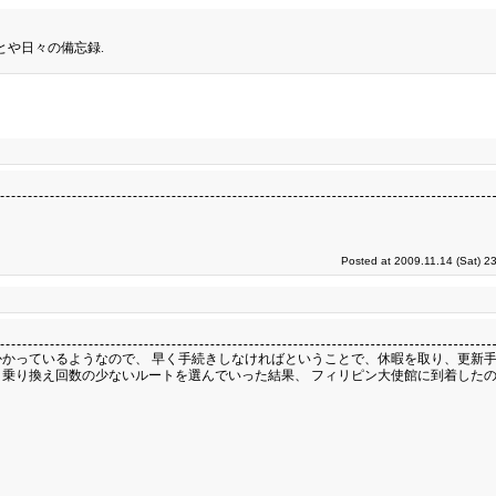
とや日々の備忘録.
Posted at 2009.11.14 (Sat) 2
かっているようなので、 早く手続きしなければということで、休暇を取り、更新
乗り換え回数の少ないルートを選んでいった結果、 フィリピン大使館に到着した