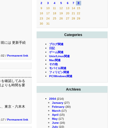
2
3
4
5
6
7
8
9
10
11
12
13
14
15
16
17
18
19
20
21
22
23
24
25
26
27
28
29
30
31
Categories
前には 更新手続
ブログ関連
日記
ゲーム関連
8:02 /
Permanent link
Unix/Linux関連
Mac関連
その他
モバイル関連
フィリピン関連
PC/Windows関連
きを確認してみる
前よりも時間を要
Archives
2004
(214)
January
(27)
し、東京・六本木
February
(30)
March
(17)
April
(15)
May
(17)
3:17 /
Permanent link
June
(16)
July
(10)