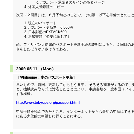
パスポート承認者のサインのあるページ
外国人登録証のコピー
次回（２回目）は、６月下旬とのことで、その際、以下を準備のとのこ
現在のパスポート
パスポート更新料 6,500円
日本郵便のEXPACK500
追加書類（必要に応じて）
尚、フィリピン大使館のパスポート更新手続き説明によると、２回目のあ
きをしたほうがよさそうである。
2009.05.11 （Mon）
［/Philippine：
妻のパスポート更新
］
早いもので、前回、更新してからもう５年。 そろそろ期限がくるので、
と、機械読み取り式に対応したことにより、 申請書類を一度本国（フィ
する模様。
http://www.tokyope.org/passport.html
申請手順を読んでみたところ、インターネットからも最初の申請はできる
にある大使館に申請しに行くことにする。