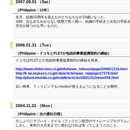
2007.09.01 （Sat）
［/Philippine：
10年
］
先月、結婚10周年を迎えたのとちなちなが10歳になった。
当時、右も左もわからない状態で色々調べ、結婚の手続きと出生の手続き
月日が経つのも早いものだ。
2006.01.31 （Tue）
［/Philippine：
ドコモとPLDTが包括的事業提携契約の締結
］
ドコモはPLDTとの包括的事業提携契約の締結を発表。
http://www.nttdocomo.co.jp/info/news_release/page/20060131b.html
http://k-tai.impress.co.jp/cda/article/news_toppage/27578.html
http://plusd.itmedia.co.jp/mobile/articles/0601/31/news058.html
近い将来、フィリピンでもi-modeが使えるようになることを期待。
2004.11.22 （Mon）
［/Philippine：
次の渡比日程
］
久しぶりにマブハイ・マイル（フィリピン航空のマイレージプログラム）
しかし、来年の９月末までに使わなければ失ってしまうとのこと。