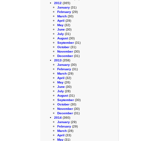
2012
(365)
January
(31)
February
(29)
March
(30)
April
(29)
May
(32)
June
(30)
July
(31)
August
(30)
September
(31)
October
(31)
November
(30)
December
(31)
2013
(358)
January
(30)
February
(31)
March
(29)
April
(32)
May
(26)
June
(30)
July
(28)
August
(31)
September
(30)
October
(30)
November
(30)
December
(31)
2014
(360)
January
(29)
February
(29)
March
(28)
April
(33)
May
(31)