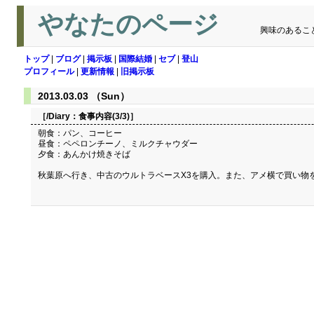
やなたのページ
興味のあるこ
トップ
|
ブログ
|
掲示板
|
国際結婚
|
セブ
|
登山
プロフィール
|
更新情報
|
旧掲示板
2013.03.03 （Sun）
［/Diary：
食事内容(3/3)
］
朝食：パン、コーヒー
昼食：ペペロンチーノ、ミルクチャウダー
夕食：あんかけ焼きそば
秋葉原へ行き、中古のウルトラベースX3を購入。また、アメ横で買い物