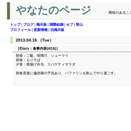
やなたのページ
興味のあるこ
トップ
|
ブログ
|
掲示板
|
国際結婚
|
セブ
|
登山
プロフィール
|
更新情報
|
旧掲示板
2013.04.16 （Tue）
［/Diary：
食事内容(4/16)
］
朝食：ご飯、味噌汁、シューマイ
昼食：もりそば
夕食：唐揚げ弁当、スパゲティサラダ
朝食直後に偏頭痛の予兆あり、バファリンを飲んでやり過ごす。