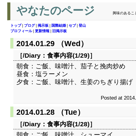
やなたのページ
興味のあるこ
トップ
|
ブログ
|
掲示板
|
国際結婚
|
セブ
|
登山
プロフィール
|
更新情報
|
旧掲示板
2014.01.29 （Wed）
［/Diary：
食事内容(1/29)
］
朝食：ご飯、味噌汁、茄子と挽肉炒め
昼食：塩ラーメン
夕食：ご飯、味噌汁、生姜のちぎり揚げ
Posted at 2014
2014.01.28 （Tue）
［/Diary：
食事内容(1/28)
］
朝食：ご飯、味噌汁、シューマイ