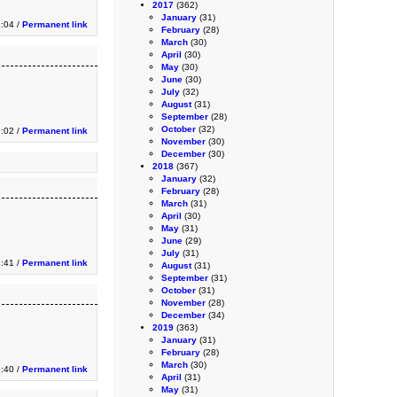
2017
(362)
January
(31)
:04 /
Permanent link
February
(28)
March
(30)
April
(30)
May
(30)
June
(30)
July
(32)
August
(31)
September
(28)
October
(32)
:02 /
Permanent link
November
(30)
December
(30)
2018
(367)
January
(32)
February
(28)
March
(31)
April
(30)
May
(31)
June
(29)
July
(31)
:41 /
Permanent link
August
(31)
September
(31)
October
(31)
November
(28)
December
(34)
2019
(363)
January
(31)
February
(28)
March
(30)
:40 /
Permanent link
April
(31)
May
(31)