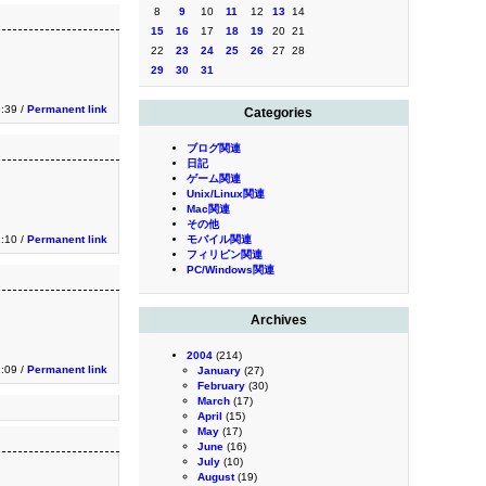
8
9
10
11
12
13
14
15
16
17
18
19
20
21
22
23
24
25
26
27
28
29
30
31
3:39 /
Permanent link
Categories
ブログ関連
日記
ゲーム関連
Unix/Linux関連
Mac関連
その他
1:10 /
Permanent link
モバイル関連
フィリピン関連
PC/Windows関連
Archives
2004
(214)
1:09 /
Permanent link
January
(27)
February
(30)
March
(17)
April
(15)
May
(17)
June
(16)
July
(10)
August
(19)