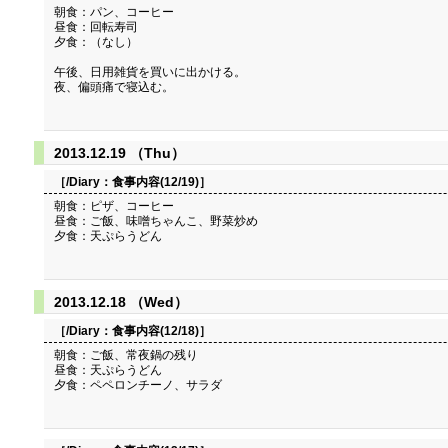
朝食：パン、コーヒー
昼食：回転寿司
夕食：（なし）
午後、日用雑貨を買いに出かける。
夜、偏頭痛で寝込む。
2013.12.19 （Thu）
［/Diary：
食事内容(12/19)
］
朝食：ピザ、コーヒー
昼食：ご飯、味噌ちゃんこ、野菜炒め
夕食：天ぷらうどん
2013.12.18 （Wed）
［/Diary：
食事内容(12/18)
］
朝食：ご飯、常夜鍋の残り
昼食：天ぷらうどん
夕食：ペペロンチーノ、サラダ