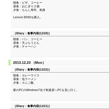
朝食：ピザ、コーヒー
昼食：おにぎり２個
夕食：ちらし寿司、刺身
Lenovo B590を購入。
［/Diary：
食事内容(12/20)
］
朝食：パン、コーヒー
昼食：天ぷらうどん
夕食：チャーハン
2013.12.23 （Mon）
［/Diary：
食事内容(12/22)
］
朝食：カレーライス
昼食：塩ラーメン
夕食：カニご飯、
家のPCのWindows7化で秋葉原へPCを見に行く。
［/Diary：
食事内容(12/21)
］