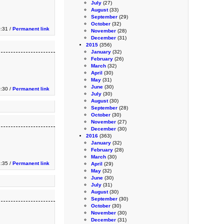
July
(27)
August
(33)
September
(29)
October
(32)
0:31 /
Permanent link
November
(28)
December
(31)
2015
(356)
January
(32)
February
(26)
March
(32)
April
(30)
May
(31)
June
(30)
0:30 /
Permanent link
July
(30)
August
(30)
September
(28)
October
(30)
November
(27)
December
(30)
2016
(363)
January
(32)
February
(28)
March
(30)
1:35 /
Permanent link
April
(29)
May
(32)
June
(30)
July
(31)
August
(30)
September
(30)
October
(30)
November
(30)
December
(31)