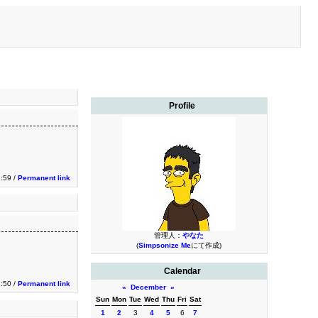
Profile
2:59 /
Permanent link
管理人：
やなた
(
Simpsonize Me
にて作成)
Calendar
:50 /
Permanent link
«
December
»
Sun
Mon
Tue
Wed
Thu
Fri
Sat
1
2
3
4
5
6
7