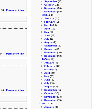
September
(17)
October
(15)
November
(16)
3:58 /
Permanent link
December
(15)
2005
(249)
January
(14)
February
(15)
March
(23)
April
(15)
May
(10)
June
(16)
July
(11)
August
(9)
September
(12)
October
(41)
November
(40)
:47 /
Permanent link
December
(43)
2006
(416)
January
(41)
February
(34)
March
(37)
April
(34)
May
(33)
June
(32)
July
(36)
August
(34)
September
(32)
:46 /
Permanent link
October
(35)
November
(33)
December
(35)
2007
(385)
January
(31)