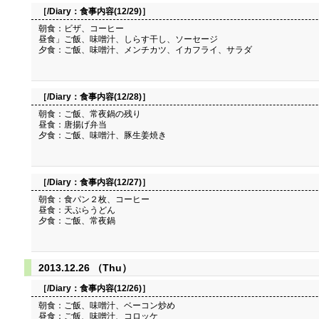
［/Diary：
食事内容(12/29)
］
朝食：ビザ、コーヒー
昼食」ご飯、味噌汁、しらす干し、ソーセージ
夕食：ご飯、味噌汁、メンチカツ、イカフライ、サラダ
［/Diary：
食事内容(12/28)
］
朝食：ご飯、常夜鍋の残り
昼食：唐揚げ弁当
夕食：ご飯、味噌汁、豚生姜焼き
［/Diary：
食事内容(12/27)
］
朝食：食パン２枚、コーヒー
昼食：天ぷらうどん
夕食：ご飯、常夜鍋
2013.12.26 （Thu）
［/Diary：
食事内容(12/26)
］
朝食：ご飯、味噌汁、ベーコン炒め
昼食：ご飯、味噌汁、コロッケ