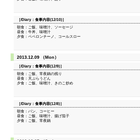
［/Diary：
食事内容(12/10)
］
朝食：ご飯、味噌汁、ソーセージ
昼食：牛丼、味噌汁
夕食：ペペロンチーノ、コールスロー
2013.12.09 （Mon）
［/Diary：
食事内容(12/9)
］
朝食：ご飯、常夜鍋の残り
昼食：天ぷらうどん
夕食：ご飯、味噌汁、きのこ炒め
［/Diary：
食事内容(12/8)
］
朝食：パン、コーヒー
昼食：ご飯、味噌汁、揚げ茄子
夕食：ご飯、常夜鍋