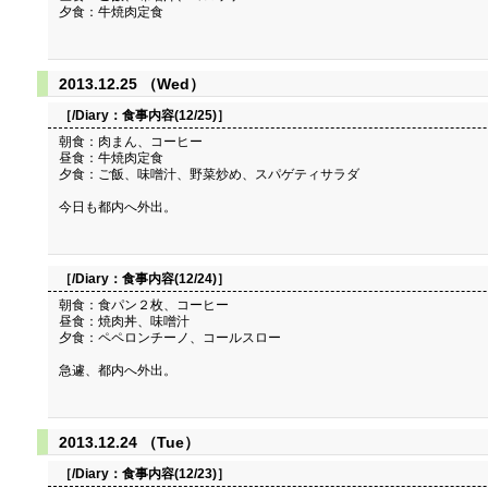
夕食：牛焼肉定食
2013.12.25 （Wed）
［/Diary：
食事内容(12/25)
］
朝食：肉まん、コーヒー
昼食：牛焼肉定食
夕食：ご飯、味噌汁、野菜炒め、スパゲティサラダ
今日も都内へ外出。
［/Diary：
食事内容(12/24)
］
朝食：食パン２枚、コーヒー
昼食：焼肉丼、味噌汁
夕食：ペペロンチーノ、コールスロー
急遽、都内へ外出。
2013.12.24 （Tue）
［/Diary：
食事内容(12/23)
］