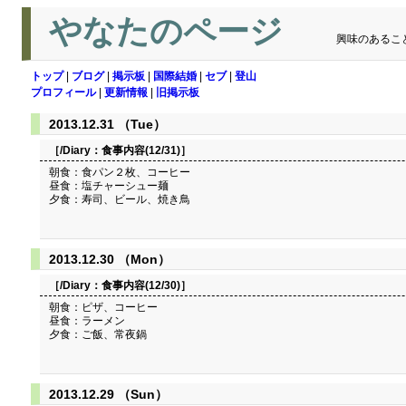
やなたのページ
興味のあるこ
トップ
|
ブログ
|
掲示板
|
国際結婚
|
セブ
|
登山
プロフィール
|
更新情報
|
旧掲示板
2013.12.31 （Tue）
［/Diary：
食事内容(12/31)
］
朝食：食パン２枚、コーヒー
昼食：塩チャーシュー麺
夕食：寿司、ビール、焼き鳥
2013.12.30 （Mon）
［/Diary：
食事内容(12/30)
］
朝食：ピザ、コーヒー
昼食：ラーメン
夕食：ご飯、常夜鍋
2013.12.29 （Sun）