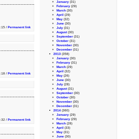
January
(31)
February
(29)
March
(30)
April
(29)
May
(32)
June
(30)
:15 /
Permanent link
July
(31)
August
(30)
September
(31)
October
(31)
November
(30)
December
(31)
2013
(358)
January
(30)
February
(31)
March
(29)
April
(32)
:18 /
Permanent link
May
(26)
June
(30)
July
(28)
August
(31)
September
(30)
October
(30)
November
(30)
December
(31)
2014
(360)
January
(29)
February
(29)
0:32 /
Permanent link
March
(28)
April
(33)
May
(31)
June
(30)