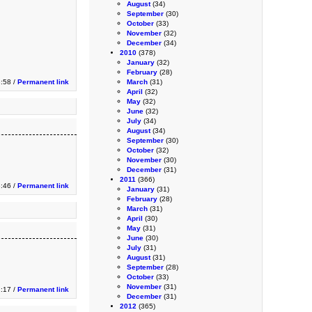
August
(34)
September
(30)
October
(33)
November
(32)
December
(34)
2010
(378)
January
(32)
February
(28)
:58 /
Permanent link
March
(31)
April
(32)
May
(32)
June
(32)
July
(34)
August
(34)
September
(30)
October
(32)
November
(30)
December
(31)
2011
(366)
3:46 /
Permanent link
January
(31)
February
(28)
March
(31)
April
(30)
May
(31)
June
(30)
July
(31)
August
(31)
September
(28)
October
(33)
November
(31)
:17 /
Permanent link
December
(31)
2012
(365)