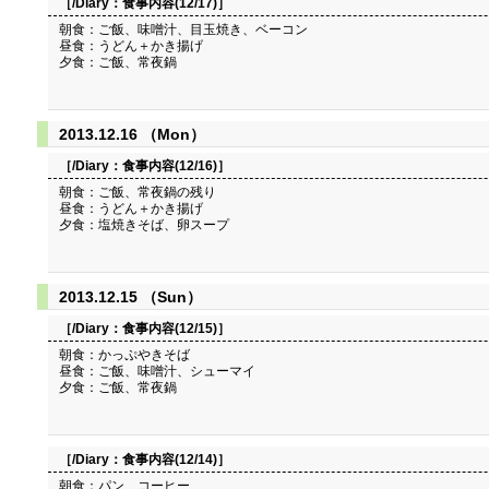
［/Diary：
食事内容(12/17)
］
朝食：ご飯、味噌汁、目玉焼き、ベーコン
昼食：うどん＋かき揚げ
夕食：ご飯、常夜鍋
2013.12.16 （Mon）
［/Diary：
食事内容(12/16)
］
朝食：ご飯、常夜鍋の残り
昼食：うどん＋かき揚げ
夕食：塩焼きそば、卵スープ
2013.12.15 （Sun）
［/Diary：
食事内容(12/15)
］
朝食：かっぷやきそば
昼食：ご飯、味噌汁、シューマイ
夕食：ご飯、常夜鍋
［/Diary：
食事内容(12/14)
］
朝食：パン、コーヒー