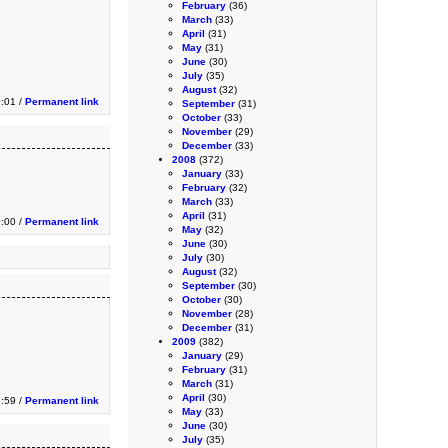
February
(36)
March
(33)
April
(31)
May
(31)
June
(30)
July
(35)
August
(32)
0:01 /
Permanent link
September
(31)
October
(33)
November
(29)
December
(33)
2008
(372)
January
(33)
February
(32)
March
(33)
April
(31)
0:00 /
Permanent link
May
(32)
June
(30)
July
(30)
August
(32)
September
(30)
October
(30)
November
(28)
December
(31)
2009
(382)
January
(29)
February
(31)
March
(31)
April
(30)
:59 /
Permanent link
May
(33)
June
(30)
July
(35)