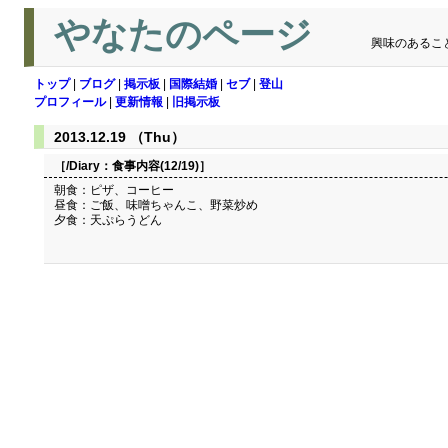
やなたのページ
興味のあるこ
トップ
|
ブログ
|
掲示板
|
国際結婚
|
セブ
|
登山
プロフィール
|
更新情報
|
旧掲示板
2013.12.19 （Thu）
［/Diary：
食事内容(12/19)
］
朝食：ピザ、コーヒー
昼食：ご飯、味噌ちゃんこ、野菜炒め
夕食：天ぷらうどん