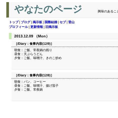
やなたのページ
興味のあるこ
トップ
|
ブログ
|
掲示板
|
国際結婚
|
セブ
|
登山
プロフィール
|
更新情報
|
旧掲示板
2013.12.09 （Mon）
［/Diary：
食事内容(12/9)
］
朝食：ご飯、常夜鍋の残り
昼食：天ぷらうどん
夕食：ご飯、味噌汁、きのこ炒め
［/Diary：
食事内容(12/8)
］
朝食：パン、コーヒー
昼食：ご飯、味噌汁、揚げ茄子
夕食：ご飯、常夜鍋