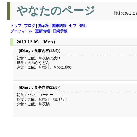
やなたのページ
興味のあるこ
トップ
|
ブログ
|
掲示板
|
国際結婚
|
セブ
|
登山
プロフィール
|
更新情報
|
旧掲示板
2013.12.09 （Mon）
［/Diary：
食事内容(12/9)
］
朝食：ご飯、常夜鍋の残り
昼食：天ぷらうどん
夕食：ご飯、味噌汁、きのこ炒め
［/Diary：
食事内容(12/8)
］
朝食：パン、コーヒー
昼食：ご飯、味噌汁、揚げ茄子
夕食：ご飯、常夜鍋