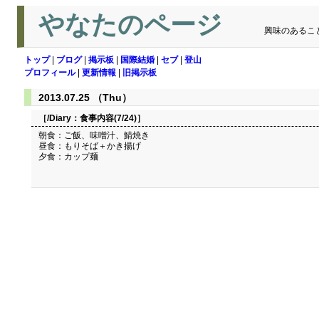
やなたのページ
興味のあるこ
トップ
|
ブログ
|
掲示板
|
国際結婚
|
セブ
|
登山
プロフィール
|
更新情報
|
旧掲示板
2013.07.25 （Thu）
［/Diary：
食事内容(7/24)
］
朝食：ご飯、味噌汁、鯖焼き
昼食：もりそば＋かき揚げ
夕食：カップ麺