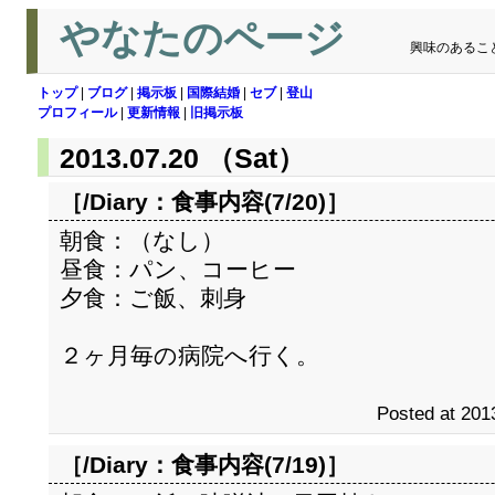
やなたのページ
興味のあるこ
トップ
|
ブログ
|
掲示板
|
国際結婚
|
セブ
|
登山
プロフィール
|
更新情報
|
旧掲示板
2013.07.20 （Sat）
［/Diary：
食事内容(7/20)
］
朝食：（なし）
昼食：パン、コーヒー
夕食：ご飯、刺身
２ヶ月毎の病院へ行く。
Posted at 201
［/Diary：
食事内容(7/19)
］