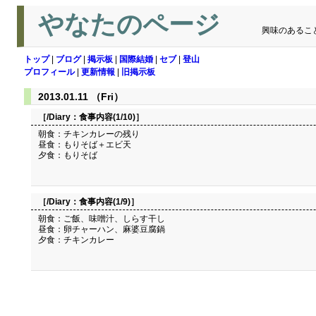
やなたのページ
興味のあるこ
トップ
|
ブログ
|
掲示板
|
国際結婚
|
セブ
|
登山
プロフィール
|
更新情報
|
旧掲示板
2013.01.11 （Fri）
［/Diary：
食事内容(1/10)
］
朝食：チキンカレーの残り
昼食：もりそば＋エビ天
夕食：もりそば
［/Diary：
食事内容(1/9)
］
朝食：ご飯、味噌汁、しらす干し
昼食：卵チャーハン、麻婆豆腐鍋
夕食：チキンカレー