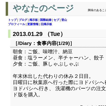
やなたのページ
興味のあるこ
トップ
|
ブログ
|
掲示板
|
国際結婚
|
セブ
|
登山
プロフィール
|
更新情報
|
旧掲示板
2013.01.29 （Tue）
［/Diary：
食事内容(1/29)
］
朝食：ご飯、味噌汁、納豆
昼食：塩ラーメン、半チャーハン、餃子
夕食：ご飯、豚しゃぶしゃぶ
年末休出した代わりの休み２日目。
日曜日に秋葉原へ行った際にヨドバシへ
ヨドバシへ行き、 洗濯機のパーツの注文と
ド版を購入。