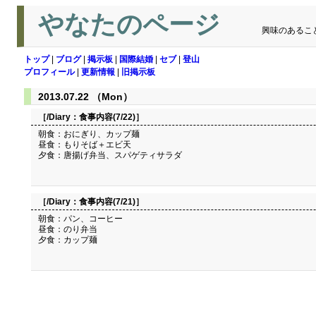
やなたのページ
興味のあるこ
トップ
|
ブログ
|
掲示板
|
国際結婚
|
セブ
|
登山
プロフィール
|
更新情報
|
旧掲示板
2013.07.22 （Mon）
［/Diary：
食事内容(7/22)
］
朝食：おにぎり、カップ麺
昼食：もりそば＋エビ天
夕食：唐揚げ弁当、スパゲティサラダ
［/Diary：
食事内容(7/21)
］
朝食：パン、コーヒー
昼食：のり弁当
夕食：カップ麺