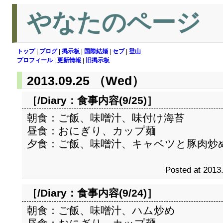
やなたのページ
トップ
|
ブログ
|
掲示板
|
国際結婚
|
セブ
|
登山
プロフィール
|
更新情報
|
旧掲示板
2013.09.25 （Wed）
［/Diary：
食事内容(9/25)
］
朝食：ご飯、味噌汁、味付け海苔
昼食：おにぎり、カップ麺
夕食：ご飯、味噌汁、キャベツと豚肉炒
Posted at 2013
［/Diary：
食事内容(9/24)
］
朝食：ご飯、味噌汁、ハム炒め