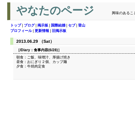
やなたのページ
興味のあるこ
トップ
|
ブログ
|
掲示板
|
国際結婚
|
セブ
|
登山
プロフィール
|
更新情報
|
旧掲示板
2013.06.29 （Sat）
［/Diary：
食事内容(6/28)
］
朝食：ご飯、味噌汁、厚揚げ焼き
昼食：おにぎり２個、カップ麺
夕食：牛焼肉定食