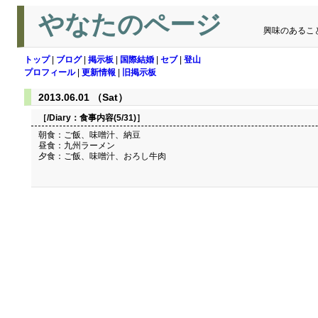
やなたのページ
興味のあるこ
トップ
|
ブログ
|
掲示板
|
国際結婚
|
セブ
|
登山
プロフィール
|
更新情報
|
旧掲示板
2013.06.01 （Sat）
［/Diary：
食事内容(5/31)
］
朝食：ご飯、味噌汁、納豆
昼食：九州ラーメン
夕食：ご飯、味噌汁、おろし牛肉