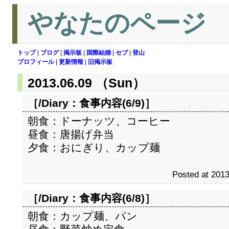
やなたのページ
トップ
|
ブログ
|
掲示板
|
国際結婚
|
セブ
|
登山
プロフィール
|
更新情報
|
旧掲示板
2013.06.09 （Sun）
［/Diary：
食事内容(6/9)
］
朝食：ドーナッツ、コーヒー
昼食：唐揚げ弁当
夕食：おにぎり、カップ麺
Posted at 2013
［/Diary：
食事内容(6/8)
］
朝食：カップ麺、パン