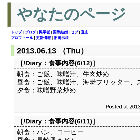
やなたのページ
トップ
|
ブログ
|
掲示板
|
国際結婚
|
セブ
|
登山
プロフィール
|
更新情報
|
旧掲示板
2013.06.13 （Thu）
［/Diary：
食事内容(6/12)
］
朝食：ご飯、味噌汁、牛肉炒め
昼食：ご飯、味噌汁、海老フリッター、
夕食：味噌野菜炒め
Posted at 2013
［/Diary：
食事内容(6/11)
］
朝食：パン、コーヒー