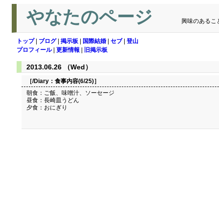
やなたのページ
興味のあるこ
トップ
|
ブログ
|
掲示板
|
国際結婚
|
セブ
|
登山
プロフィール
|
更新情報
|
旧掲示板
2013.06.26 （Wed）
［/Diary：
食事内容(6/25)
］
朝食：ご飯、味噌汁、ソーセージ
昼食：長崎皿うどん
夕食：おにぎり