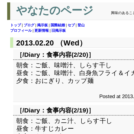
やなたのページ
興味のあるこ
トップ
|
ブログ
|
掲示板
|
国際結婚
|
セブ
|
登山
プロフィール
|
更新情報
|
旧掲示板
2013.02.20 （Wed）
［/Diary：
食事内容(2/20)
］
朝食：ご飯、味噌汁、しらす干し
昼食：ご飯、味噌汁、白身魚フライ＆イ
夕食：おにぎり、カップ麺
Posted at 2013
［/Diary：
食事内容(2/19)
］
朝食：ご飯、カニ汁、しらす干し
昼食：牛すじカレー