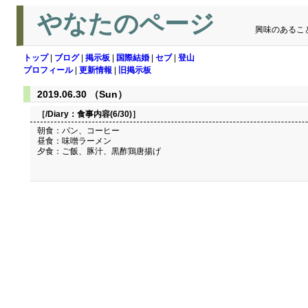
やなたのページ
興味のあるこ
トップ
|
ブログ
|
掲示板
|
国際結婚
|
セブ
|
登山
プロフィール
|
更新情報
|
旧掲示板
2019.06.30 （Sun）
［/Diary：
食事内容(6/30)
］
朝食：パン、コーヒー
昼食：味噌ラーメン
夕食：ご飯、豚汁、黒酢鶏唐揚げ