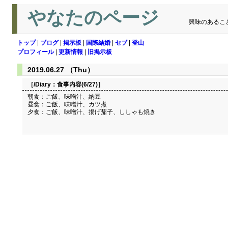
やなたのページ
興味のあるこ
トップ
|
ブログ
|
掲示板
|
国際結婚
|
セブ
|
登山
プロフィール
|
更新情報
|
旧掲示板
2019.06.27 （Thu）
［/Diary：
食事内容(6/27)
］
朝食：ご飯、味噌汁、納豆
昼食：ご飯、味噌汁、カツ煮
夕食：ご飯、味噌汁、揚げ茄子、ししゃも焼き