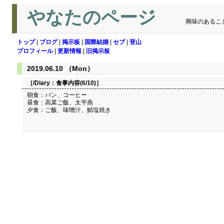
やなたのページ
興味のあるこ
トップ
|
ブログ
|
掲示板
|
国際結婚
|
セブ
|
登山
プロフィール
|
更新情報
|
旧掲示板
2019.06.10 （Mon）
［/Diary：
食事内容(6/10)
］
朝食：パン、コーヒー
昼食：高菜ご飯、太平燕
夕食：ご飯、味噌汁、鯖塩焼き