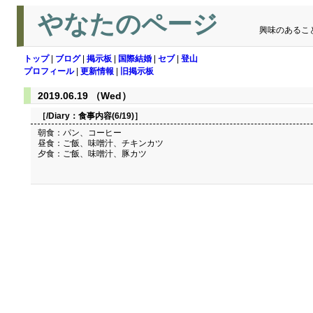
やなたのページ
興味のあるこ
トップ
|
ブログ
|
掲示板
|
国際結婚
|
セブ
|
登山
プロフィール
|
更新情報
|
旧掲示板
2019.06.19 （Wed）
［/Diary：
食事内容(6/19)
］
朝食：パン、コーヒー
昼食：ご飯、味噌汁、チキンカツ
夕食：ご飯、味噌汁、豚カツ