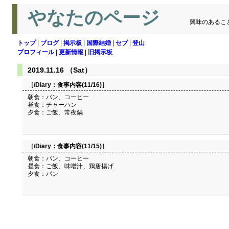
やなたのページ
興味のあるこ
トップ
|
ブログ
|
掲示板
|
国際結婚
|
セブ
|
登山
プロフィール
|
更新情報
|
旧掲示板
2019.11.16 （Sat）
［/Diary：
食事内容(11/16)
］
朝食：パン、コーヒー
昼食：チャーハン
夕食：ご飯、常夜鍋
［/Diary：
食事内容(11/15)
］
朝食：パン、コーヒー
昼食：ご飯、味噌汁、鶏唐揚げ
夕食：パン