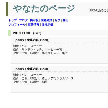
やなたのページ
興味のあるこ
トップ
|
ブログ
|
掲示板
|
国際結婚
|
セブ
|
登山
プロフィール
|
更新情報
|
旧掲示板
2019.11.30 （Sat）
［/Diary：
食事内容(11/29)
］
朝食：パン、コーヒー
昼食：サンドウィッチ、コーヒー牛乳
夕食：ご飯、味噌汁、豚冷やしゃぶ、納豆
［/Diary：
食事内容(11/28)
］
朝食：パン、コーヒー
昼食：ご飯、味噌汁、豚カツデミグラスソース
夕食：ご飯、味噌汁、納豆