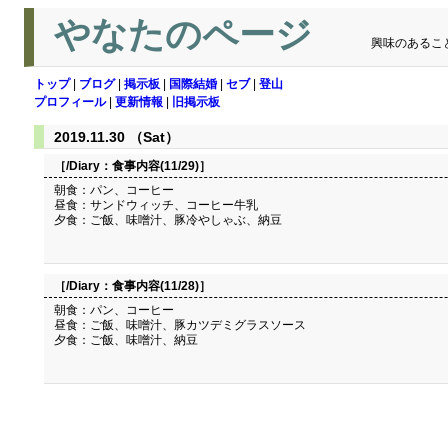
やなたのページ
興味のあるこ
トップ
|
ブログ
|
掲示板
|
国際結婚
|
セブ
|
登山
プロフィール
|
更新情報
|
旧掲示板
2019.11.30 （Sat）
［/Diary：
食事内容(11/29)
］
朝食：パン、コーヒー
昼食：サンドウィッチ、コーヒー牛乳
夕食：ご飯、味噌汁、豚冷やしゃぶ、納豆
［/Diary：
食事内容(11/28)
］
朝食：パン、コーヒー
昼食：ご飯、味噌汁、豚カツデミグラスソース
夕食：ご飯、味噌汁、納豆