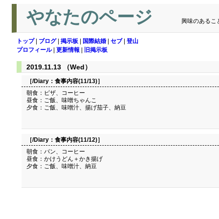
やなたのページ
興味のあるこ
トップ
|
ブログ
|
掲示板
|
国際結婚
|
セブ
|
登山
プロフィール
|
更新情報
|
旧掲示板
2019.11.13 （Wed）
［/Diary：
食事内容(11/13)
］
朝食：ピザ、コーヒー
昼食：ご飯、味噌ちゃんこ
夕食：ご飯、味噌汁、揚げ茄子、納豆
［/Diary：
食事内容(11/12)
］
朝食：パン、コーヒー
昼食：かけうどん＋かき揚げ
夕食：ご飯、味噌汁、納豆