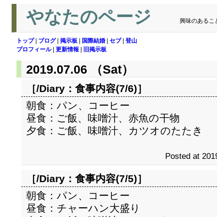
やなたのページ
興味のあるこ
トップ
|
ブログ
|
掲示板
|
国際結婚
|
セブ
|
登山
プロフィール
|
更新情報
|
旧掲示板
2019.07.06 （Sat）
［/Diary：
食事内容(7/6)
］
朝食：パン、コーヒー
昼食：ご飯、味噌汁、赤魚の干物
夕食：ご飯、味噌汁、カツオのたたき
Posted at 201
［/Diary：
食事内容(7/5)
］
朝食：パン、コーヒー
昼食：チャーハン大盛り