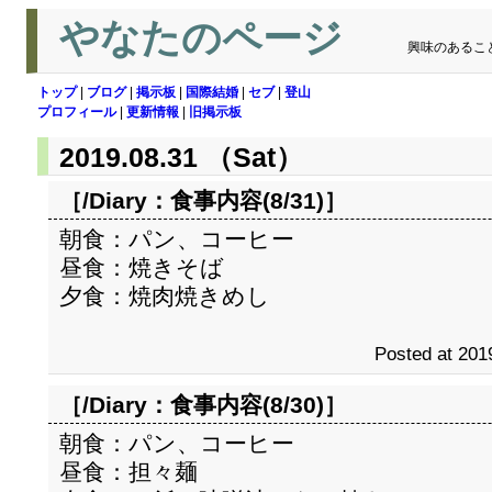
やなたのページ
興味のあるこ
トップ
|
ブログ
|
掲示板
|
国際結婚
|
セブ
|
登山
プロフィール
|
更新情報
|
旧掲示板
2019.08.31 （Sat）
［/Diary：
食事内容(8/31)
］
朝食：パン、コーヒー
昼食：焼きそば
夕食：焼肉焼きめし
Posted at 201
［/Diary：
食事内容(8/30)
］
朝食：パン、コーヒー
昼食：担々麺