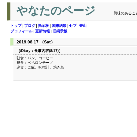
やなたのページ
興味のあるこ
トップ
|
ブログ
|
掲示板
|
国際結婚
|
セブ
|
登山
プロフィール
|
更新情報
|
旧掲示板
2019.08.17 （Sat）
［/Diary：
食事内容(8/17)
］
朝食：パン、コーヒー
昼食：ペペロンチーノ
夕食：ご飯、味噌汁、焼き鳥