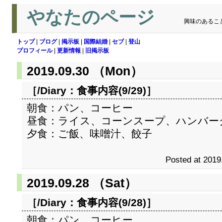
やなたのページ
興味のあるこ
トップ
|
ブログ
|
掲示板
|
国際結婚
|
セブ
|
登山
プロフィール
|
更新情報
|
旧掲示板
2019.09.30 （Mon）
［/Diary：
食事内容(9/29)
］
朝食：パン、コーヒー
昼食：ライス、コーンスープ、ハンバー
夕食：ご飯、味噌汁、餃子
Posted at 2019
2019.09.28 （Sat）
［/Diary：
食事内容(9/28)
］
朝食：パン、コーヒー