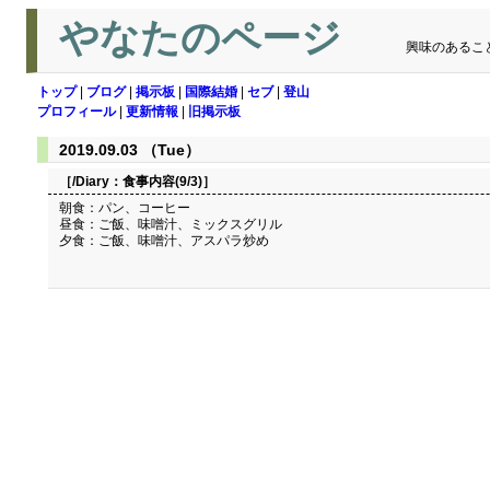
やなたのページ
興味のあるこ
トップ
|
ブログ
|
掲示板
|
国際結婚
|
セブ
|
登山
プロフィール
|
更新情報
|
旧掲示板
2019.09.03 （Tue）
［/Diary：
食事内容(9/3)
］
朝食：パン、コーヒー
昼食：ご飯、味噌汁、ミックスグリル
夕食：ご飯、味噌汁、アスパラ炒め