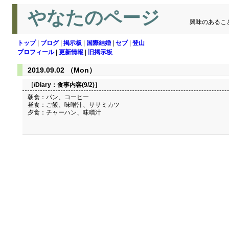
やなたのページ
興味のあるこ
トップ
|
ブログ
|
掲示板
|
国際結婚
|
セブ
|
登山
プロフィール
|
更新情報
|
旧掲示板
2019.09.02 （Mon）
［/Diary：
食事内容(9/2)
］
朝食：パン、コーヒー
昼食：ご飯、味噌汁、ササミカツ
夕食：チャーハン、味噌汁