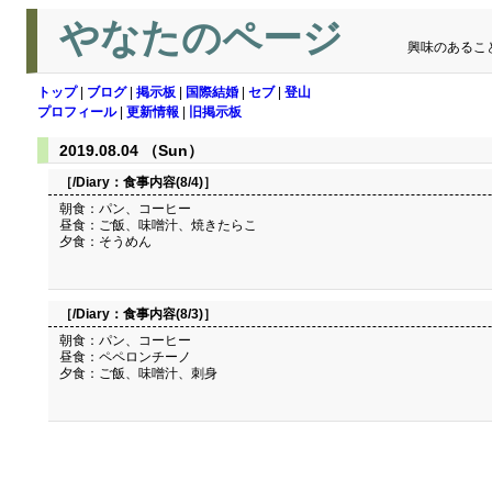
やなたのページ
興味のあるこ
トップ
|
ブログ
|
掲示板
|
国際結婚
|
セブ
|
登山
プロフィール
|
更新情報
|
旧掲示板
2019.08.04 （Sun）
［/Diary：
食事内容(8/4)
］
朝食：パン、コーヒー
昼食：ご飯、味噌汁、焼きたらこ
夕食：そうめん
［/Diary：
食事内容(8/3)
］
朝食：パン、コーヒー
昼食：ペペロンチーノ
夕食：ご飯、味噌汁、刺身