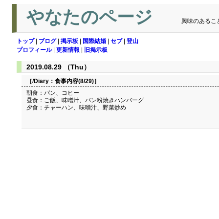
やなたのページ
興味のあるこ
トップ
|
ブログ
|
掲示板
|
国際結婚
|
セブ
|
登山
プロフィール
|
更新情報
|
旧掲示板
2019.08.29 （Thu）
［/Diary：
食事内容(8/29)
］
朝食：パン、コヒー
昼食：ご飯、味噌汁、パン粉焼きハンバーグ
夕食：チャーハン、味噌汁、野菜炒め