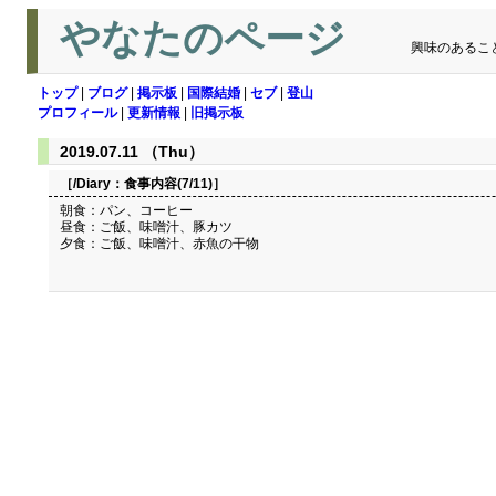
やなたのページ
興味のあるこ
トップ
|
ブログ
|
掲示板
|
国際結婚
|
セブ
|
登山
プロフィール
|
更新情報
|
旧掲示板
2019.07.11 （Thu）
［/Diary：
食事内容(7/11)
］
朝食：パン、コーヒー
昼食：ご飯、味噌汁、豚カツ
夕食：ご飯、味噌汁、赤魚の干物