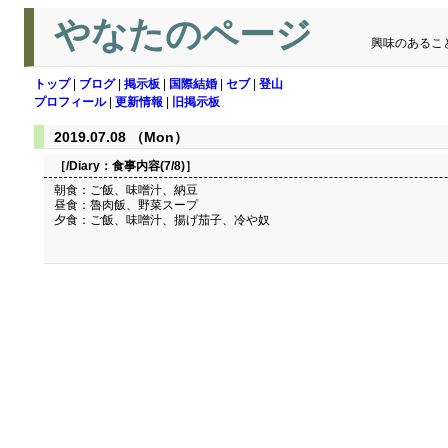
やなたのページ
興味のあるこ
トップ
|
ブログ
|
掲示板
|
国際結婚
|
セブ
|
登山
プロフィール
|
更新情報
|
旧掲示板
2019.07.08 （Mon）
［/Diary：
食事内容(7/8)
］
朝食：ご飯、味噌汁、納豆
昼食：魯肉飯、野菜スープ
夕食：ご飯、味噌汁、揚げ茄子、冷や奴