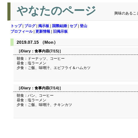
やなたのページ
興味のあるこ
トップ
|
ブログ
|
掲示板
|
国際結婚
|
セブ
|
登山
プロフィール
|
更新情報
|
旧掲示板
2019.07.15 （Mon）
［/Diary：
食事内容(7/15)
］
朝食：ドーナッツ、コーヒー
昼食；塩ラーメン
夕食：ご飯、味噌汁、エビフライ＆ハムカツ
［/Diary：
食事内容(7/14)
］
朝食：パン、コーヒー
昼食：塩ラーメン
夕食：ご飯、味噌汁、チキンカツ