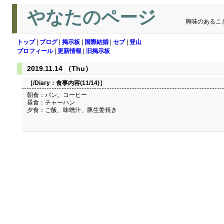
やなたのページ
興味のあるこ
トップ
|
ブログ
|
掲示板
|
国際結婚
|
セブ
|
登山
プロフィール
|
更新情報
|
旧掲示板
2019.11.14 （Thu）
［/Diary：
食事内容(11/14)
］
朝食：パン。コーヒー
昼食：チャーハン
夕食：ご飯、味噌汁、豚生姜焼き