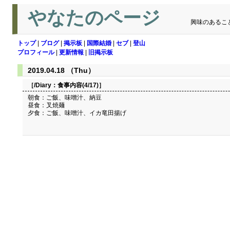
やなたのページ
興味のあるこ
トップ
|
ブログ
|
掲示板
|
国際結婚
|
セブ
|
登山
プロフィール
|
更新情報
|
旧掲示板
2019.04.18 （Thu）
［/Diary：
食事内容(4/17)
］
朝食：ご飯、味噌汁、納豆
昼食：叉焼麺
夕食：ご飯、味噌汁、イカ竜田揚げ