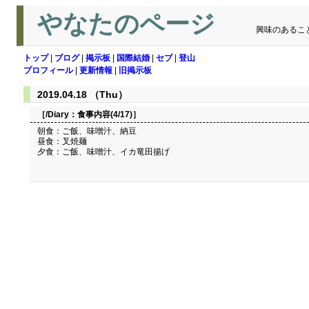
やなたのページ
興味のあるこ
トップ
|
ブログ
|
掲示板
|
国際結婚
|
セブ
|
登山
プロフィール
|
更新情報
|
旧掲示板
2019.04.18 （Thu）
［/Diary：
食事内容(4/17)
］
朝食：ご飯、味噌汁、納豆
昼食：叉焼麺
夕食：ご飯、味噌汁、イカ竜田揚げ