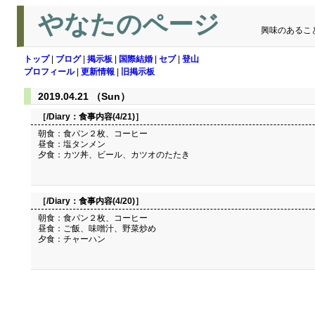
やなたのページ
興味のあるこ
トップ
|
ブログ
|
掲示板
|
国際結婚
|
セブ
|
登山
プロフィール
|
更新情報
|
旧掲示板
2019.04.21 （Sun）
［/Diary：
食事内容(4/21)
］
朝食：食パン２枚、コーヒー
昼食：塩タンメン
夕食：カツ丼、ビール、カツオのたたき
［/Diary：
食事内容(4/20)
］
朝食：食パン２枚、コーヒー
昼食：ご飯、味噌汁、野菜炒め
夕食：チャーハン