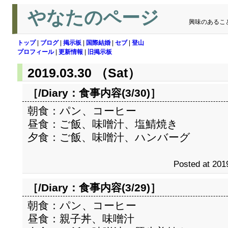
やなたのページ
興味のあるこ
トップ
|
ブログ
|
掲示板
|
国際結婚
|
セブ
|
登山
プロフィール
|
更新情報
|
旧掲示板
2019.03.30 （Sat）
［/Diary：
食事内容(3/30)
］
朝食：パン、コーヒー
昼食：ご飯、味噌汁、塩鯖焼き
夕食：ご飯、味噌汁、ハンバーグ
Posted at 201
［/Diary：
食事内容(3/29)
］
朝食：パン、コーヒー
昼食：親子丼、味噌汁